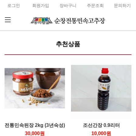
로그인
회원가입
장바구니
주문조회
문의하기
추천상품
전통민속된장 2kg (3년숙성)
조선간장 0.9리터
30,000원
10,000원