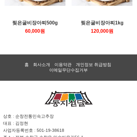
찢은굴비장아찌500g
찢은굴비장아찌1kg
60,000원
120,000원
홈
회사소개
이용약관
개인정보 취급방침
이메일무단수집거부
상호 : 순창전통민속고추장
대표 : 김정현
사업자등록번호 : 501-19-38618