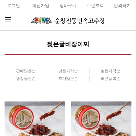
로그인
회원가입
장바구니
주문조회
문의하기
찢은굴비장아찌
판매많은순
낮은가격순
높은가격순
평점높은순
후기많은순
최근등록순